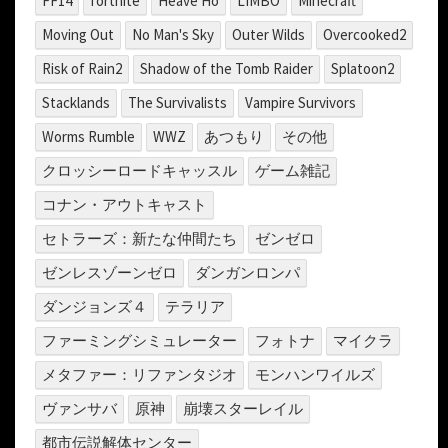
FF14
fortnite
Heave Ho
LIMBO
Minecraft
Moving Out
No Man's Sky
Outer Wilds
Overcooked2
Risk of Rain2
Shadow of the Tomb Raider
Splatoon2
Stacklands
The Survivalists
Vampire Survivors
Worms Rumble
WWZ
あつもり
その他
クロッシーロードキャッスル
ゲーム雑記
コナン・アウトキャスト
セトラーズ：新たな仲間たち
ゼンゼロ
ゼンレスゾーンゼロ
ダンガンロンパ
ダンジョンズ４
テラリア
ファーミングシミュレーター
フォトナ
マイクラ
メタファー：リファンタジオ
モンハンワイルズ
ヴァンサバ
原神
崩壊スターレイル
都市伝説解体センター