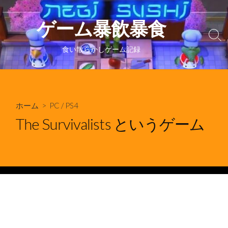
コ
ン
ゲーム暴飲暴食
テ
検
ン
索
食い散らかしゲーム記録
ツ
切
り
へ
替
ス
え
キ
ホーム
>
PC
/
PS4
ッ
プ
The Survivalists というゲーム