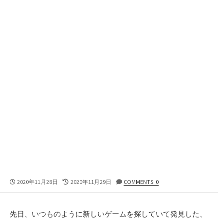
公
最
2020年11月28日
2020年11月29日
COMMENTS: 0
開
終
日
更
新
先日、いつものように新しいゲームを探していて発見した、