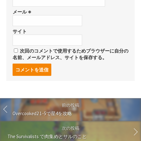
メール
※
サイト
次回のコメントで使用するためブラウザーに自分の
名前、メールアドレス、サイトを保存する。
コ
メ
ン
ト
す
る
前の投稿
Overcooked2 1−5で星4を攻略
次の投稿
The Survivalists で肉集めとサルのこと