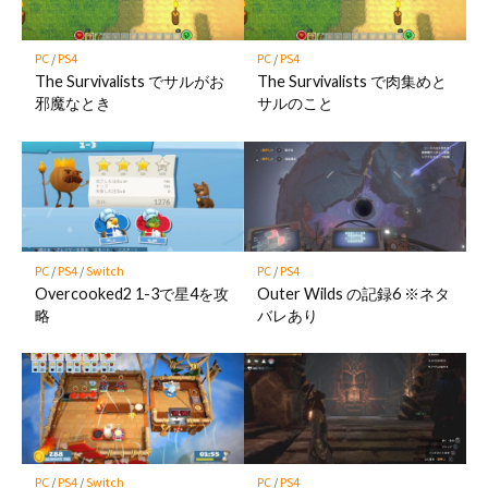
PC
/
PS4
PC
/
PS4
The Survivalists でサルがお
The Survivalists で肉集めと
邪魔なとき
サルのこと
PC
/
PS4
/
Switch
PC
/
PS4
Overcooked2 1-3で星4を攻
Outer Wilds の記録6 ※ネタ
略
バレあり
PC
/
PS4
/
Switch
PC
/
PS4