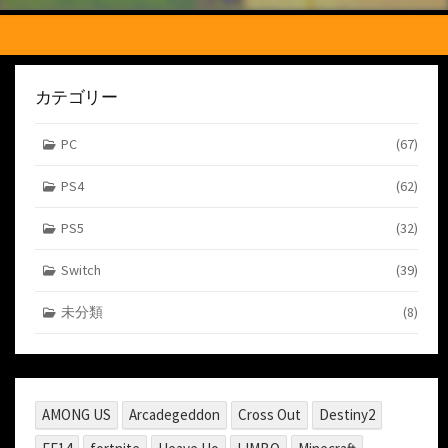
カテゴリー
PC
(67)
PS4
(62)
PS5
(32)
Switch
(39)
未分類
(8)
AMONG US
Arcadegeddon
Cross Out
Destiny2