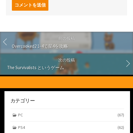
コ
メ
ン
ト
す
る
前の投稿
Overcooked2 1−4で星4を攻略
次の投稿
The Survivalists というゲーム
カテゴリー
PC
(67)
PS4
(62)