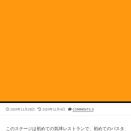
公
最
2020年11月28日
2020年12月4日
COMMENTS: 0
開
終
日
更
新
このステージは初めての気球レストランで、初めてのパスタ