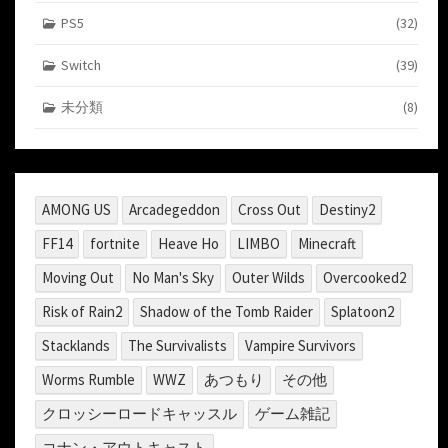
PS5
(32)
Switch
(39)
未分類
(8)
AMONG US
Arcadegeddon
Cross Out
Destiny2
FF14
fortnite
Heave Ho
LIMBO
Minecraft
Moving Out
No Man's Sky
Outer Wilds
Overcooked2
Risk of Rain2
Shadow of the Tomb Raider
Splatoon2
Stacklands
The Survivalists
Vampire Survivors
Worms Rumble
WWZ
あつもり
その他
クロッシーロードキャッスル
ゲーム雑記
コナン・アウトキャスト