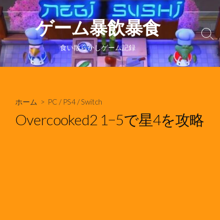
コ
ン
ゲーム暴飲暴食
テ
検
ン
索
食い散らかしゲーム記録
ツ
切
り
へ
替
ス
え
キ
ホーム
>
PC
/
PS4
/
Switch
ッ
プ
Overcooked2 1−5で星4を攻略