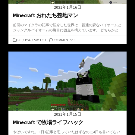
2021年1月16日
Minecraft おれたち整地マン
前回のマイクラの記事で紹介した世界は、普通の森なバイオームと
ジャングルバイオームの境目に拠点を構えています。 どちらかと...
カ
PC
/
PS4
/
SWITCH
COMMENTS: 0
テ
ゴ
リ
ー
2021年1月15日
Minecraft で牧場ライフハック
やばいですね。 1日1記事と思っていたはずなのに4日も書いてない