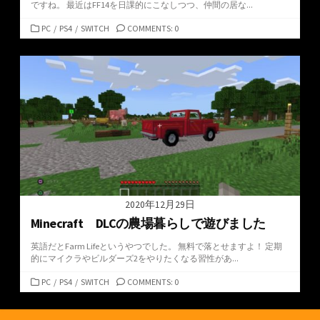
ですね。 最近はFF14を日課的にこなしつつ、仲間の居な...
カ
PC
/
PS4
/
SWITCH
COMMENTS: 0
テ
ゴ
リ
ー
2020年12月29日
Minecraft DLCの農場暮らしで遊びました
英語だとFarm Lifeというやつでした。 無料で落とせますよ！ 定期
的にマイクラやビルダーズ2をやりたくなる習性があ...
カ
PC
/
PS4
/
SWITCH
COMMENTS: 0
テ
ゴ