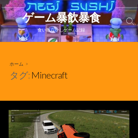
コ
ン
ゲーム暴飲暴食
テ
検
ン
索
食い散らかしゲーム記録
ツ
切
り
へ
替
ス
え
キ
ホーム
>
ッ
プ
タグ:
Minecraft