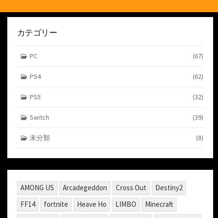
リ
ー
カテゴリー
PC
(67)
PS4
(62)
PS5
(32)
Switch
(39)
未分類
(8)
AMONG US
Arcadegeddon
Cross Out
Destiny2
FF14
fortnite
Heave Ho
LIMBO
Minecraft