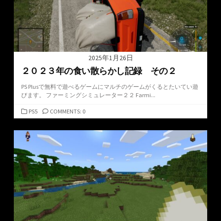
2025年1月26日
２０２３年の食い散らかし記録 その２
PS Plusで無料で遊べるゲームにマルチのゲームがくるとたいてい遊
びます。 ファーミングシミュレーター２２ Farmi...
カ
PS5
COMMENTS: 0
テ
ゴ
リ
ー