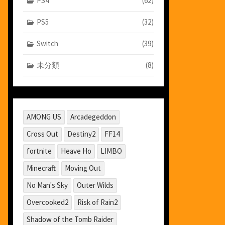
PS4
(62)
PS5
(32)
Switch
(39)
未分類
(8)
AMONG US
Arcadegeddon
Cross Out
Destiny2
FF14
fortnite
Heave Ho
LIMBO
Minecraft
Moving Out
No Man's Sky
Outer Wilds
Overcooked2
Risk of Rain2
Shadow of the Tomb Raider