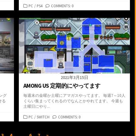
カ
PC
/
PS4
COMMENTS: 0
テ
ゴ
リ
ー
2021年3月15日
AMONG US 定期的にやってます
ング
毎週末の金曜か土曜にアマガスやってます。 毎週7～10人
ける
くらい集まってくれるのでなんとかやれてます。 今週も
土曜日にやり...
カ
PC
/
SWITCH
COMMENTS: 0
テ
ゴ
3
4
…
6
7
»
リ