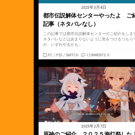
2025年3月4日
都市伝説解体センターやったよ ご
記事（ネタバレなし）
この記事では都市伝説解体センターのご紹介をしま
ネタバレなどはあまりないように気をつけるつもり
が、いずれやるかも...
カ
PC
/
PS5
/
SWITCH
COMMENTS: 0
テ
ゴ
リ
ー
2025年2月7日
原神のご紹介 ２０２５海灯祭した