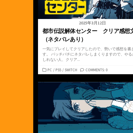
2025年3月12日
都市伝説解体センター クリア感想
（ネタバレあり）
一気にプレイしてクリアしたので、勢いで感想を書
す。 バッチバチにネタバレしまくりますので、やる
しれない人、クリア...
カ
PC
/
PS5
/
SWITCH
COMMENTS: 0
テ
ゴ
リ
ー