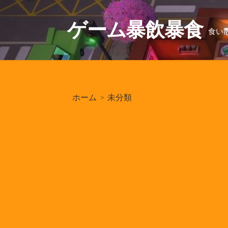
コ
ン
ゲーム暴飲暴食
食い
テ
ン
ツ
へ
ス
ホーム
>
未分類
キ
ッ
プ