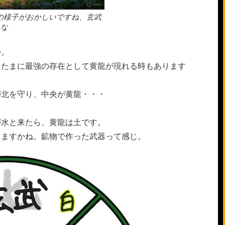
の様子がおかしいですね、玄武
えな
か。
、たまに最強の存在として黄龍が現れる時もあります
が北を守り、中央が黄龍・・・
が水と来たら、黄龍は土です。
りますかね。鉱物で作った武器って感じ。