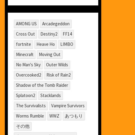
AMONG US
Arcadegeddon
Cross Out
Destiny2
FF14
fortnite
Heave Ho
LIMBO
Minecraft
Moving Out
No Man's Sky
Outer Wilds
Overcooked2
Risk of Rain2
Shadow of the Tomb Raider
Splatoon2
Stacklands
The Survivalists
Vampire Survivors
Worms Rumble
WWZ
あつもり
その他