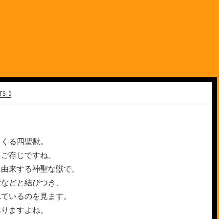
S: 0
てくる四聖獣。
くご存じですね。
に由来する神聖な獣で、
素などと結びつき、
れているのを見ます。
ありますよね。