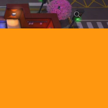
検
索
切
り
替
え