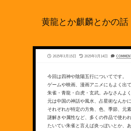
黄龍とか麒麟とかの話
公
最
2025年3月15日
2025年3月14日
COMMENT
開
終
日
更
新
今回は四神や陰陽五行についてです。
日
ゲームや映画、漫画アニメにもよく出
朱雀・青龍・白虎・玄武。みなさんよ
元は中国の神話や風水、占星術なんか
それぞれが特定の方角、色、季節、元
謎解きや属性など、多くの作品で使わ
たいてい朱雀と言えば炎っぽいとか、