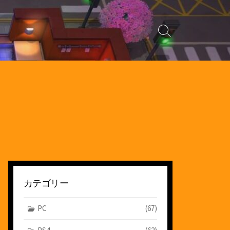
検
索
切
り
替
え
カテゴリー
PC
(67)