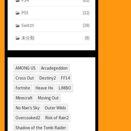
PS4
(62)
PS5
(32)
Switch
(39)
未分類
(8)
AMONG US
Arcadegeddon
Cross Out
Destiny2
FF14
fortnite
Heave Ho
LIMBO
Minecraft
Moving Out
No Man's Sky
Outer Wilds
Overcooked2
Risk of Rain2
Shadow of the Tomb Raider