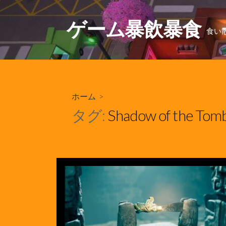
コ
ン
ゲーム暴飲暴食
食い
テ
ン
ツ
へ
ス
ホーム
>
キ
ッ
タグ:
Shadow of the Tomb
プ