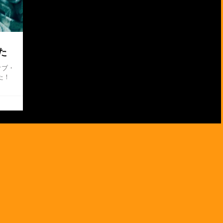
した
オブ・
た！