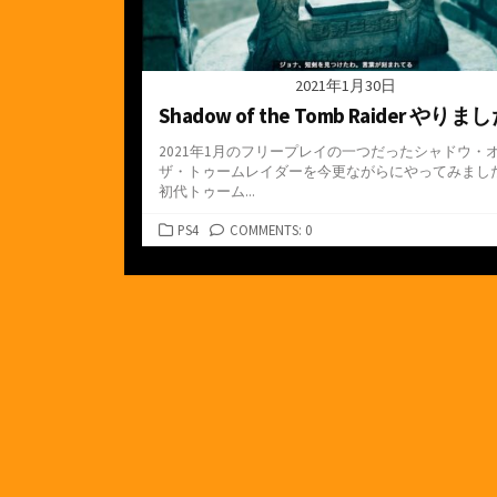
2021年1月30日
Shadow of the Tomb Raider やりま
2021年1月のフリープレイの一つだったシャドウ・
ザ・トゥームレイダーを今更ながらにやってみまし
初代トゥーム...
カ
PS4
COMMENTS: 0
テ
ゴ
リ
ー