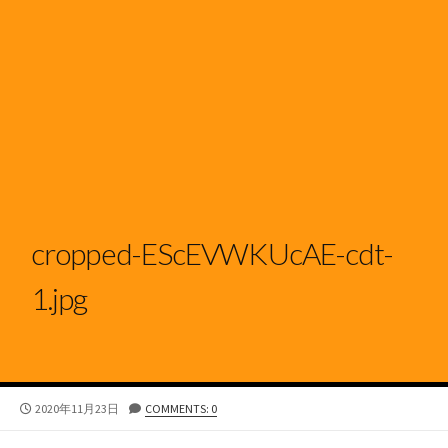
cropped-EScEVWKUcAE-cdt-
1.jpg
公
2020年11月23日
COMMENTS: 0
開
日