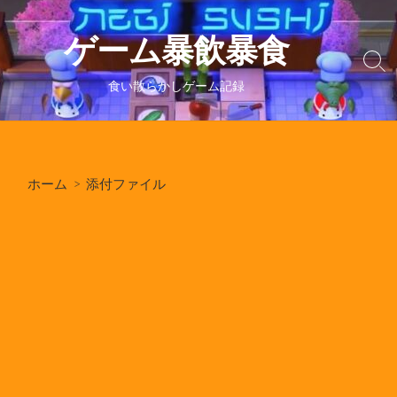
コ
ン
ゲーム暴飲暴食
テ
検
ン
索
食い散らかしゲーム記録
ツ
切
り
へ
替
ス
え
キ
ホーム
> 添付ファイル
ッ
プ