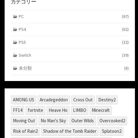
カテゴリー
PC
(67)
PS4
(62)
PS5
(32)
Switch
(39)
未分類
(8)
AMONG US
Arcadegeddon
Cross Out
Destiny2
FF14
fortnite
Heave Ho
LIMBO
Minecraft
Moving Out
No Man's Sky
Outer Wilds
Overcooked2
Risk of Rain2
Shadow of the Tomb Raider
Splatoon2