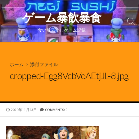
コ
ン
ゲーム暴飲暴食
テ
検
ン
索
食い散らかしゲーム記録
ツ
切
り
へ
替
ス
え
キ
ホーム
> 添付ファイル
ッ
プ
cropped-Egg8VcbVoAEtjJL-8.jpg
公
2020年11月23日
COMMENTS: 0
開
日