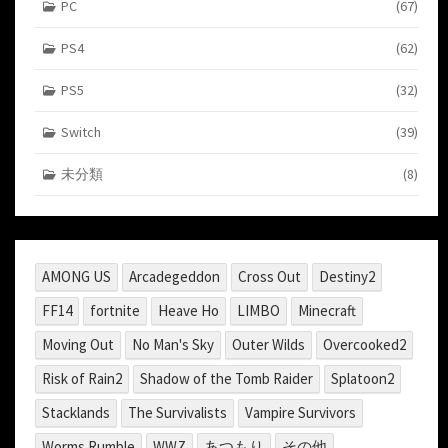
PC
(67)
PS4
(62)
PS5
(32)
Switch
(39)
未分類
(8)
AMONG US
Arcadegeddon
Cross Out
Destiny2
FF14
fortnite
Heave Ho
LIMBO
Minecraft
Moving Out
No Man's Sky
Outer Wilds
Overcooked2
Risk of Rain2
Shadow of the Tomb Raider
Splatoon2
Stacklands
The Survivalists
Vampire Survivors
Worms Rumble
WWZ
あつもり
その他