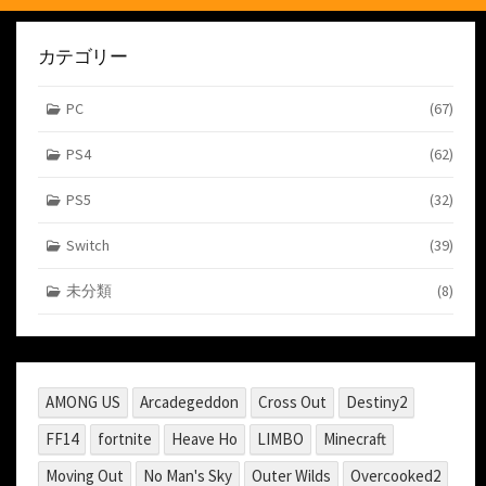
カテゴリー
PC
(67)
PS4
(62)
PS5
(32)
Switch
(39)
未分類
(8)
AMONG US
Arcadegeddon
Cross Out
Destiny2
FF14
fortnite
Heave Ho
LIMBO
Minecraft
Moving Out
No Man's Sky
Outer Wilds
Overcooked2