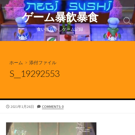
コ
ン
ゲーム暴飲暴食
テ
検
ン
索
食い散らかしゲーム記録
ツ
切
り
へ
替
ス
え
キ
ホーム
> 添付ファイル
ッ
プ
S__19292553
公
2021年1月26日
COMMENTS: 0
開
日