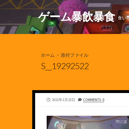
コ
ン
ゲーム暴飲暴食
食い
テ
ン
ツ
へ
ス
ホーム
> 添付ファイル
キ
ッ
S__19292522
プ
公
2021年1月23日
COMMENTS: 0
開
日