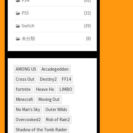
PS4
(62)
PS5
(32)
Switch
(39)
未分類
(8)
AMONG US
Arcadegeddon
Cross Out
Destiny2
FF14
fortnite
Heave Ho
LIMBO
Minecraft
Moving Out
No Man's Sky
Outer Wilds
Overcooked2
Risk of Rain2
Shadow of the Tomb Raider