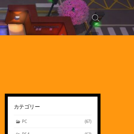
検
索
切
り
替
え
カテゴリー
PC
(67)