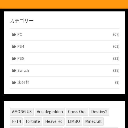
カテゴリー
PC
(67)
PS4
(62)
PS5
(32)
Switch
(39)
未分類
(8)
AMONG US
Arcadegeddon
Cross Out
Destiny2
FF14
fortnite
Heave Ho
LIMBO
Minecraft