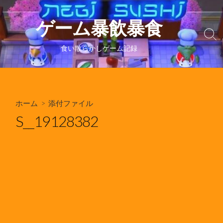
コ
ン
ゲーム暴飲暴食
テ
検
ン
索
食い散らかしゲーム記録
ツ
切
り
へ
替
ス
え
キ
ホーム
> 添付ファイル
ッ
プ
S__19128382