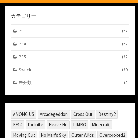
カテゴリー
PC
(67)
PS4
(62)
PS5
(32)
Switch
(39)
未分類
(8)
AMONG US
Arcadegeddon
Cross Out
Destiny2
FF14
fortnite
Heave Ho
LIMBO
Minecraft
Moving Out
No Man's Sky
Outer Wilds
Overcooked2