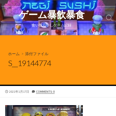
コ
ン
ゲーム暴飲暴食
テ
検
ン
索
食い散らかしゲーム記録
ツ
切
り
へ
替
ス
え
キ
ホーム
> 添付ファイル
ッ
プ
S__19144774
公
2021年1月17日
COMMENTS: 0
開
日