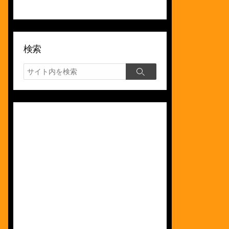
検索
検
検
索
索