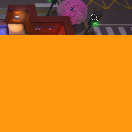
検
索
切
り
替
え