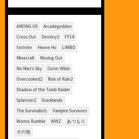
AMONG US
Arcadegeddon
Cross Out
Destiny2
FF14
fortnite
Heave Ho
LIMBO
Minecraft
Moving Out
No Man's Sky
Outer Wilds
Overcooked2
Risk of Rain2
Shadow of the Tomb Raider
Splatoon2
Stacklands
The Survivalists
Vampire Survivors
Worms Rumble
WWZ
あつもり
その他