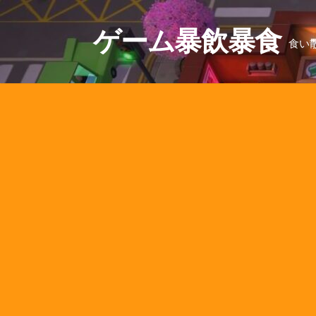
コ
ン
ゲーム暴飲暴食
食い
テ
ン
ツ
へ
ス
キ
ッ
プ