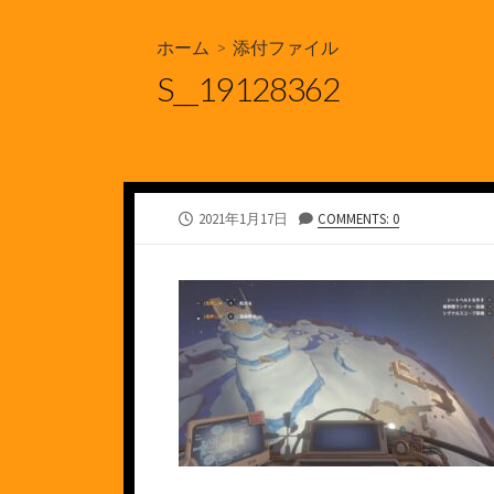
ホーム
> 添付ファイル
S__19128362
公
2021年1月17日
COMMENTS: 0
開
日