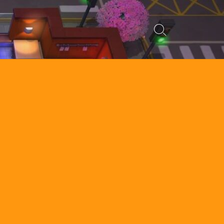
検
索
切
り
替
え