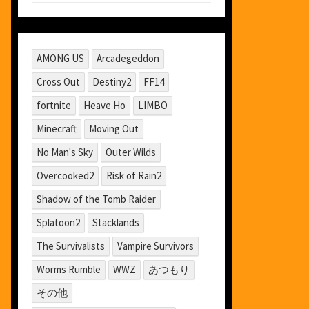
AMONG US
Arcadegeddon
Cross Out
Destiny2
FF14
fortnite
Heave Ho
LIMBO
Minecraft
Moving Out
No Man's Sky
Outer Wilds
Overcooked2
Risk of Rain2
Shadow of the Tomb Raider
Splatoon2
Stacklands
The Survivalists
Vampire Survivors
Worms Rumble
WWZ
あつもり
その他