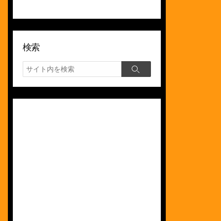
検索
検
検
索
索