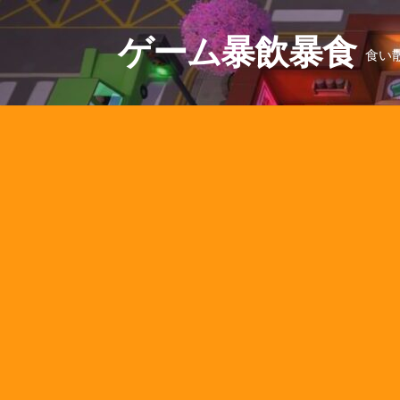
コ
ン
ゲーム暴飲暴食
食い
テ
ン
ツ
へ
ス
キ
ッ
プ