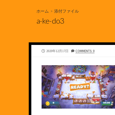
ホーム
> 添付ファイル
a-ke-do3
公
2020年12月17日
COMMENTS: 0
開
日