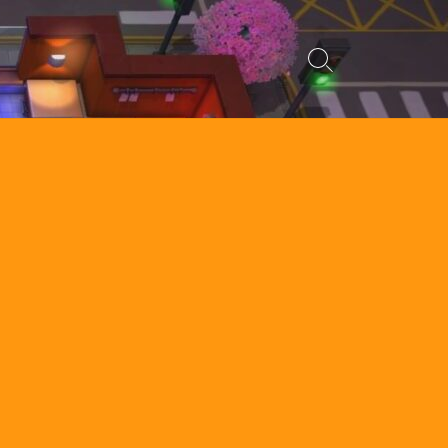
検
索
切
り
替
え