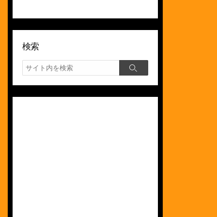
検索
検
検
索
索