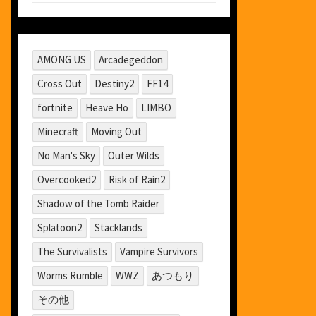
AMONG US
Arcadegeddon
Cross Out
Destiny2
FF14
fortnite
Heave Ho
LIMBO
Minecraft
Moving Out
No Man's Sky
Outer Wilds
Overcooked2
Risk of Rain2
Shadow of the Tomb Raider
Splatoon2
Stacklands
The Survivalists
Vampire Survivors
Worms Rumble
WWZ
あつもり
その他