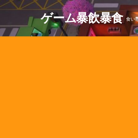
コ
ン
ゲーム暴飲暴食
食い
テ
ン
ツ
へ
ス
キ
ッ
プ