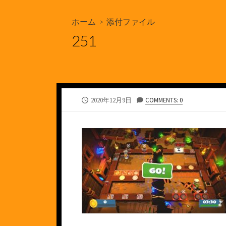
ホーム
> 添付ファイル
251
公
2020年12月9日
COMMENTS: 0
開
日