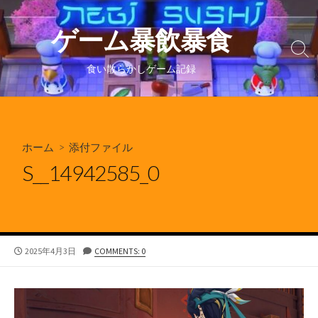
コ
ン
ゲーム暴飲暴食
テ
検
ン
索
食い散らかしゲーム記録
ツ
切
り
へ
替
ス
え
キ
ホーム
> 添付ファイル
ッ
プ
S__14942585_0
公
2025年4月3日
COMMENTS: 0
開
日