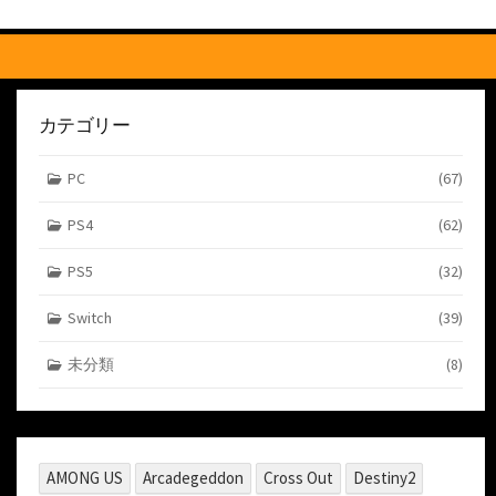
す
る
カテゴリー
PC
(67)
PS4
(62)
PS5
(32)
Switch
(39)
未分類
(8)
AMONG US
Arcadegeddon
Cross Out
Destiny2