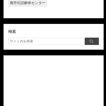
都市伝説解体センター
検索
検
検
索
索