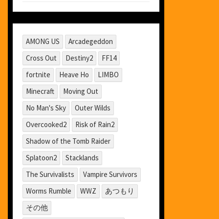
AMONG US
Arcadegeddon
Cross Out
Destiny2
FF14
fortnite
Heave Ho
LIMBO
Minecraft
Moving Out
No Man's Sky
Outer Wilds
Overcooked2
Risk of Rain2
Shadow of the Tomb Raider
Splatoon2
Stacklands
The Survivalists
Vampire Survivors
Worms Rumble
WWZ
あつもり
その他