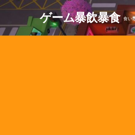
コ
ン
ゲーム暴飲暴食
食い
テ
ン
ツ
へ
ス
キ
ッ
プ