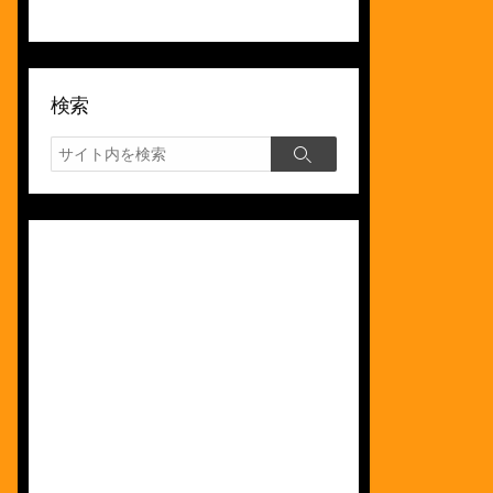
検索
検
検
索
索