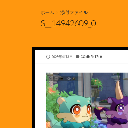
ホーム
> 添付ファイル
S__14942609_0
公
2025年4月3日
COMMENTS: 0
開
日