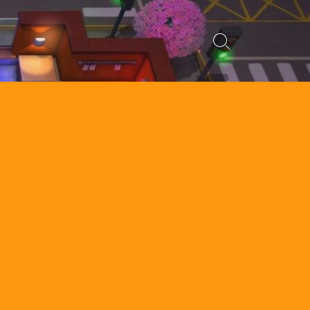
検
索
切
り
替
え