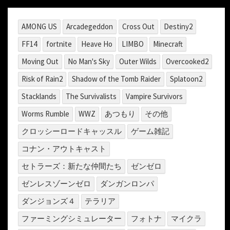
AMONG US
Arcadegeddon
Cross Out
Destiny2
FF14
fortnite
Heave Ho
LIMBO
Minecraft
Moving Out
No Man's Sky
Outer Wilds
Overcooked2
Risk of Rain2
Shadow of the Tomb Raider
Splatoon2
Stacklands
The Survivalists
Vampire Survivors
Worms Rumble
WWZ
あつもり
その他
クロッシーロードキャッスル
ゲーム雑記
コナン・アウトキャスト
セトラーズ：新たな仲間たち
ゼンゼロ
ゼンレスゾーンゼロ
ダンガンロンパ
ダンジョンズ４
テラリア
ファーミングシミュレーター
フォトナ
マイクラ