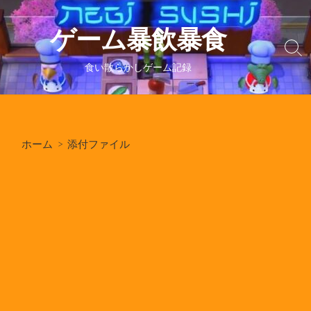
コ
ン
ゲーム暴飲暴食
テ
検
ン
索
食い散らかしゲーム記録
ツ
切
り
へ
替
ス
え
キ
ホーム
> 添付ファイル
ッ
プ