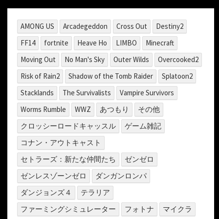
AMONG US
Arcadegeddon
Cross Out
Destiny2
FF14
fortnite
Heave Ho
LIMBO
Minecraft
Moving Out
No Man's Sky
Outer Wilds
Overcooked2
Risk of Rain2
Shadow of the Tomb Raider
Splatoon2
Stacklands
The Survivalists
Vampire Survivors
Worms Rumble
WWZ
あつもり
その他
クロッシーロードキャッスル
ゲーム雑記
コナン・アウトキャスト
セトラーズ：新たな仲間たち
ゼンゼロ
ゼンレスゾーンゼロ
ダンガンロンパ
ダンジョンズ４
テラリア
ファーミングシミュレーター
フォトナ
マイクラ