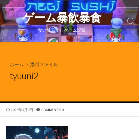
コ
ン
ゲーム暴飲暴食
テ
検
ン
索
食い散らかしゲーム記録
ツ
切
り
へ
替
ス
え
キ
ホーム
> 添付ファイル
ッ
プ
tyuuni2
公
2025年3月9日
COMMENTS: 0
開
日