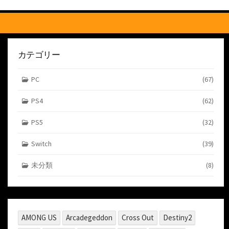
す
る
カテゴリー
PC
(67)
PS4
(62)
PS5
(32)
Switch
(39)
未分類
(8)
AMONG US
Arcadegeddon
Cross Out
Destiny2