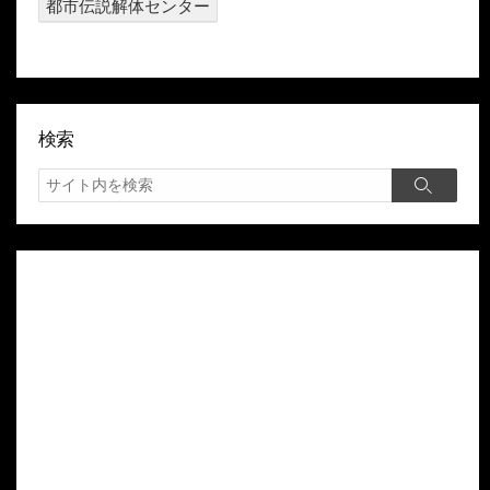
都市伝説解体センター
検索
検
検
索
索