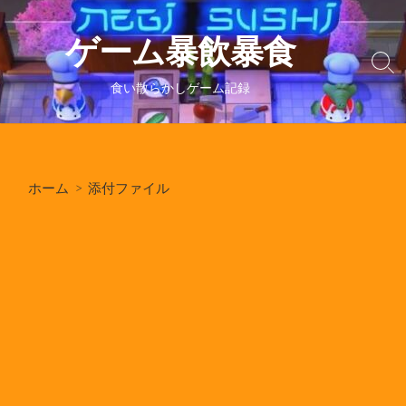
コ
ン
ゲーム暴飲暴食
テ
検
ン
索
食い散らかしゲーム記録
ツ
切
り
へ
替
ス
え
キ
ホーム
> 添付ファイル
ッ
プ