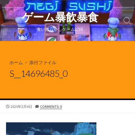
コ
ン
ゲーム暴飲暴食
テ
検
ン
索
食い散らかしゲーム記録
ツ
切
り
へ
替
ス
え
キ
ホーム
> 添付ファイル
ッ
プ
S__14696485_0
公
2025年2月4日
COMMENTS: 0
開
日