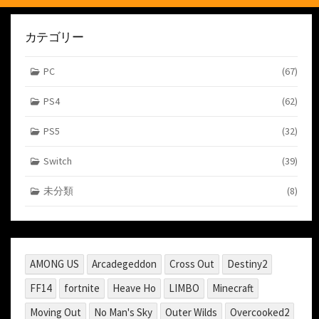
カテゴリー
PC
(67)
PS4
(62)
PS5
(32)
Switch
(39)
未分類
(8)
AMONG US
Arcadegeddon
Cross Out
Destiny2
FF14
fortnite
Heave Ho
LIMBO
Minecraft
Moving Out
No Man's Sky
Outer Wilds
Overcooked2