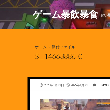
コ
ン
ゲーム暴飲暴食
食い
テ
ン
ツ
へ
ス
ホーム
> 添付ファイル
キ
ッ
S__14663886_0
プ
公
最
2025年1月29日
2025年1月29日
COMMENT
開
終
日
更
新
日