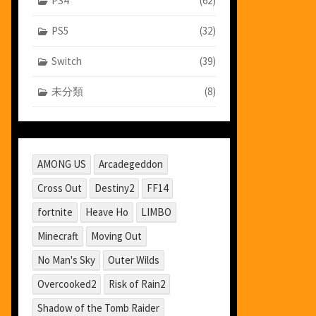
PS4
(62)
PS5
(32)
Switch
(39)
未分類
(8)
AMONG US
Arcadegeddon
Cross Out
Destiny2
FF14
fortnite
Heave Ho
LIMBO
Minecraft
Moving Out
No Man's Sky
Outer Wilds
Overcooked2
Risk of Rain2
Shadow of the Tomb Raider