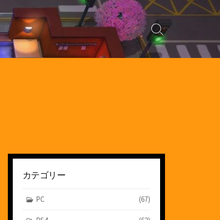
検
索
切
り
替
え
カテゴリー
PC
(67)