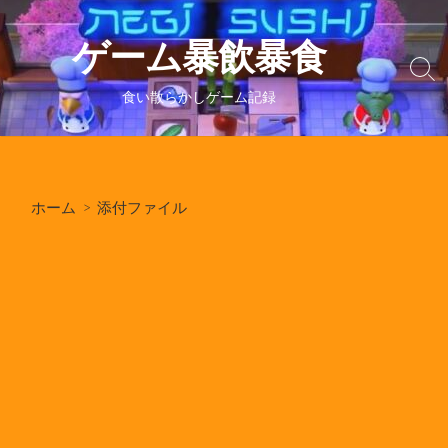
コ
ン
ゲーム暴飲暴食
テ
検
ン
索
食い散らかしゲーム記録
ツ
切
り
へ
替
ス
え
キ
ホーム
> 添付ファイル
ッ
プ