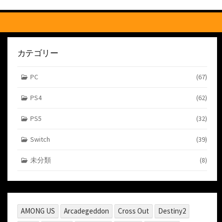
す
る
カテゴリー
PC
(67)
PS4
(62)
PS5
(32)
Switch
(39)
未分類
(8)
AMONG US
Arcadegeddon
Cross Out
Destiny2