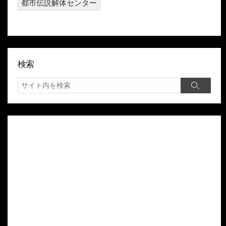
都市伝説解体センター
検索
検
検
索
索