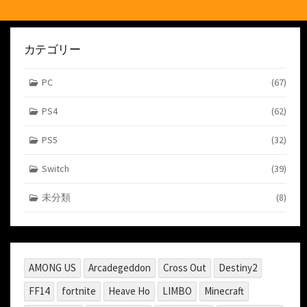
カテゴリー
PC
(67)
PS4
(62)
PS5
(32)
Switch
(39)
未分類
(8)
AMONG US
Arcadegeddon
Cross Out
Destiny2
FF14
fortnite
Heave Ho
LIMBO
Minecraft