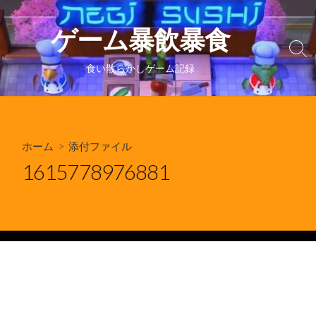
コ
ン
ゲーム暴飲暴食
テ
検
ン
索
食い散らかしゲーム記録
ツ
切
り
へ
替
ス
え
キ
ホーム
> 添付ファイル
ッ
プ
1615778976881