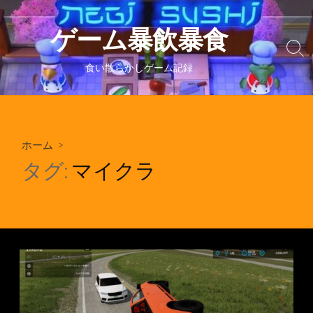
コ
ン
ゲーム暴飲暴食
テ
検
ン
索
食い散らかしゲーム記録
ツ
切
り
へ
替
ス
え
キ
ホーム
>
ッ
プ
タグ:
マイクラ