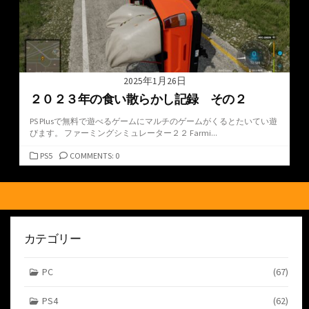
2025年1月26日
２０２３年の食い散らかし記録 その２
PS Plusで無料で遊べるゲームにマルチのゲームがくるとたいてい遊
びます。 ファーミングシミュレーター２２ Farmi...
カ
PS5
COMMENTS: 0
テ
ゴ
リ
ー
カテゴリー
PC
(67)
PS4
(62)