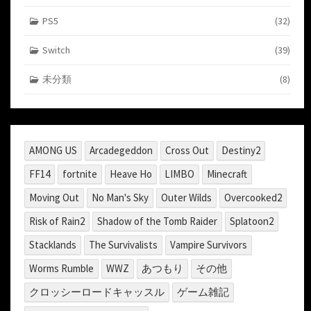
PS5
(32)
Switch
(39)
未分類
(8)
AMONG US
Arcadegeddon
Cross Out
Destiny2
FF14
fortnite
Heave Ho
LIMBO
Minecraft
Moving Out
No Man's Sky
Outer Wilds
Overcooked2
Risk of Rain2
Shadow of the Tomb Raider
Splatoon2
Stacklands
The Survivalists
Vampire Survivors
Worms Rumble
WWZ
あつもり
その他
クロッシーロードキャッスル
ゲーム雑記