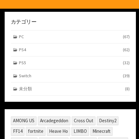
カテゴリー
PC
(67)
PS4
(62)
PS5
(32)
Switch
(39)
未分類
(8)
AMONG US
Arcadegeddon
Cross Out
Destiny2
FF14
fortnite
Heave Ho
LIMBO
Minecraft