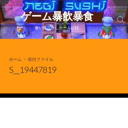
コ
ン
ゲーム暴飲暴食
テ
検
ン
索
食い散らかしゲーム記録
ツ
切
り
へ
替
ス
え
キ
ホーム
> 添付ファイル
ッ
プ
S__19447819