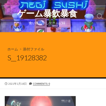
コ
ン
ゲーム暴飲暴食
テ
検
ン
索
食い散らかしゲーム記録
ツ
切
り
へ
替
ス
え
キ
ホーム
> 添付ファイル
ッ
プ
S__19128382
公
2021年1月18日
COMMENTS: 0
開
日