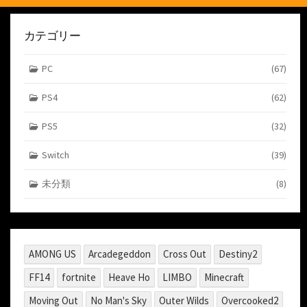
カテゴリー
PC
(67)
PS4
(62)
PS5
(32)
Switch
(39)
未分類
(8)
AMONG US
Arcadegeddon
Cross Out
Destiny2
FF14
fortnite
Heave Ho
LIMBO
Minecraft
Moving Out
No Man's Sky
Outer Wilds
Overcooked2