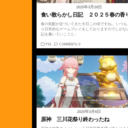
2025年3月20日
食い散らかし日記 ２０２５春の香
春の気配が近づいてきた今日この頃ですね。 いつも
り日常的なゲームプレイをしておりますのでしがな
記を書いていこうと...
カ
PS5
COMMENTS: 0
テ
ゴ
リ
ー
2025年3月6日
原神 三川花祭り終わったね