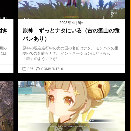
2025年4月9日
付き
原神 ずっとナタにいる（古の聖山の微
バレあり）
回の
原神の現在進行中の火の国の名前はナタ。 モンハンの重
には
要NPCの名前もナタ。 イントネーションはどちらも
「猿」のように下が...
カ
PS5
COMMENTS: 0
テ
ゴ
リ
ー