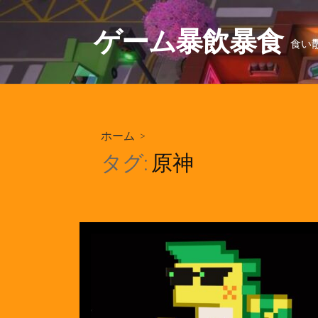
コ
ン
ゲーム暴飲暴食
食い
テ
ン
ツ
へ
ス
ホーム
>
キ
ッ
タグ:
原神
プ