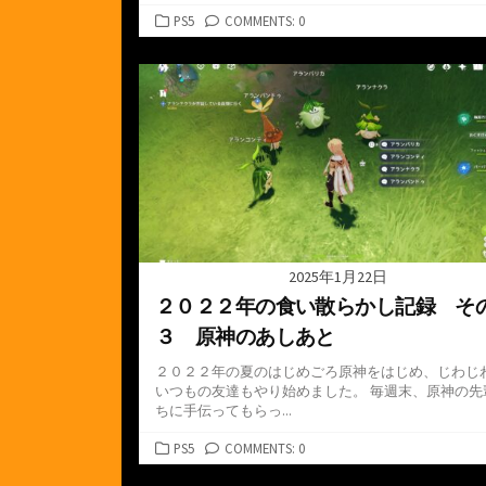
カ
PS5
COMMENTS: 0
テ
ゴ
リ
ー
2025年1月22日
２０２２年の食い散らかし記録 そ
３ 原神のあしあと
２０２２年の夏のはじめごろ原神をはじめ、じわじ
いつもの友達もやり始めました。 毎週末、原神の先
ちに手伝ってもらっ...
カ
PS5
COMMENTS: 0
テ