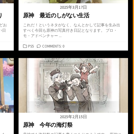
2025年3月17日
り
原神 最近のしがない生活
どお
これだ！というネタがなく、なんとかして記事を生み出
い日
すべく今回も原神の写真付き日記となります。 プロ・
モ・アドベンチャー ...
カ
PS5
COMMENTS: 0
テ
ゴ
リ
ー
2025年2月15日
原神 今年の海灯祭