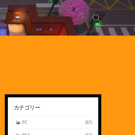
検
索
切
り
替
え
カテゴリー
PC
(67)