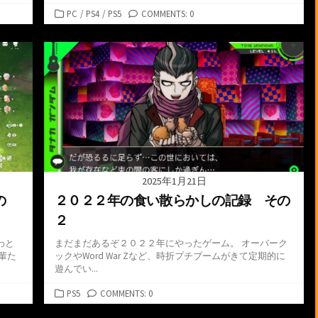
カ
PC
/
PS4
/
PS5
COMMENTS: 0
テ
ゴ
リ
ー
2025年1月21日
の
２０２２年の食い散らかしの記録 その
２
わと
まだまだあるぞ２０２２年にやったゲーム。 オーバーク
輩た
ックやWord War Zなど、時折プチブームがきて定期的に
遊んでい...
カ
PS5
COMMENTS: 0
テ