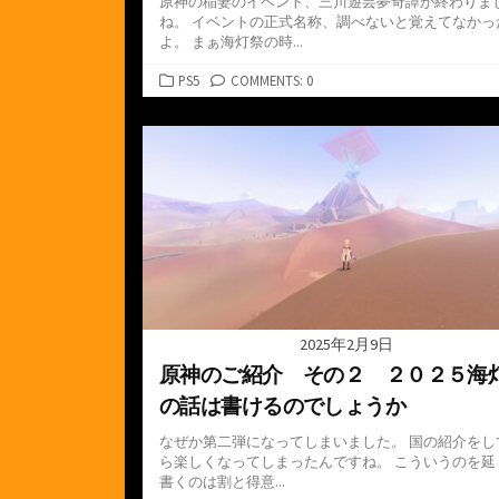
原神の稲妻のイベント、三川遊芸夢奇譚が終わりま
ね。 イベントの正式名称、調べないと覚えてなかっ
よ。 まぁ海灯祭の時...
カ
PS5
COMMENTS: 0
テ
ゴ
リ
ー
2025年2月9日
原神のご紹介 その２ ２０２５海
の話は書けるのでしょうか
なぜか第二弾になってしまいました。 国の紹介をし
ら楽しくなってしまったんですね。 こういうのを延
書くのは割と得意...