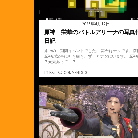
2025年4月12日
原神 栄華のバトルアリーナの写真
日記
原神の、期間イベントでした。 舞台はナタです。前
原神の記事に引き続き、ずっとナタにいます。 原神
７元素あって、７...
カ
PS5
COMMENTS: 0
テ
ゴ
リ
ー