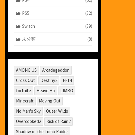
PS4
(62)
PS5
(32)
Switch
(39)
未分類
(8)
AMONG US
Arcadegeddon
Cross Out
Destiny2
FF14
fortnite
Heave Ho
LIMBO
Minecraft
Moving Out
No Man's Sky
Outer Wilds
Overcooked2
Risk of Rain2
Shadow of the Tomb Raider