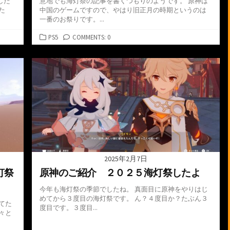
した
意地でも海灯祭の記事を書くつもりのようです。 原神は
た
中国のゲームですので、やはり旧正月の時期というのは
一番のお祭りです。...
カ
PS5
COMMENTS: 0
テ
ゴ
リ
ー
2025年2月7日
灯祭
原神のご紹介 ２０２５海灯祭したよ
今年も海灯祭の季節でしたね。 真面目に原神をやりはじ
めてから３度目の海灯祭です。 ん？４度目か？たぶん３
てた
度目です。３度目...
々と